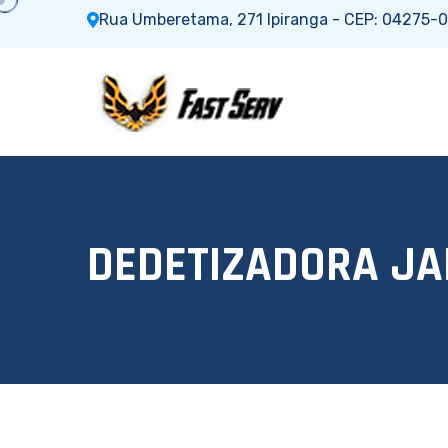
Rua Umberetama, 271 Ipiranga - CEP: 04275-0
D
E
D
E
T
I
Z
A
D
O
R
A
J
A