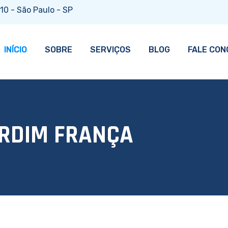
10 - São Paulo - SP
INÍCIO
SOBRE
SERVIÇOS
BLOG
FALE CO
R
D
I
M
F
R
A
N
Ç
A