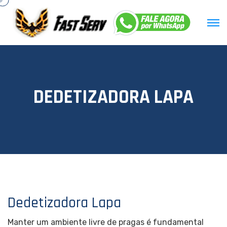
D
E
D
E
T
I
Z
A
D
O
R
A
L
A
P
A
Dedetizadora Lapa
Manter um ambiente livre de pragas é fundamental